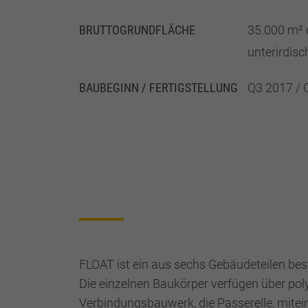
BRUTTO­GRUND­FLÄCHE
35.000 m² 
unterirdisc
BAUBEGINN / FERTIGSTELLUNG
Q3 2017 / 
FLOAT ist ein aus sechs Gebäudeteilen be
Die einzelnen Baukörper verfügen über po
Verbindungsbauwerk, die Passerelle, mite