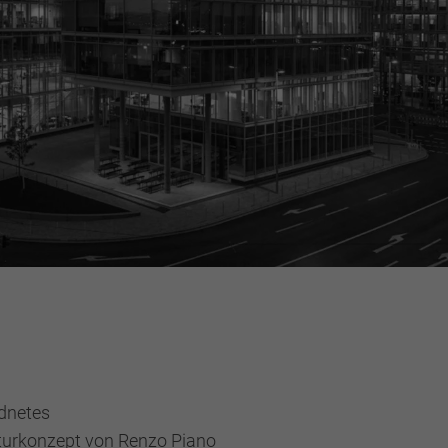
rdnetes
kturkonzept von Renzo Piano