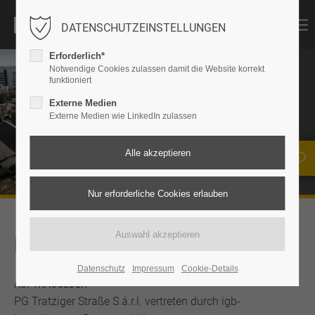
DATENSCHUTZEINSTELLUNGEN
Erforderlich*
Notwendige Cookies zulassen damit die Website korrekt
funktioniert
GUSTAV-ADOLF-
Externe Medien
STRASSE 11 + 13/14
Externe Medien wie LinkedIn zulassen
Hamburg
KEYFACTS
Datenschutz
Impressum
Cookie-Details
AUFTRAGGEBER
PG Tratziger Straße S.á.r.l. vertreten durch igb-