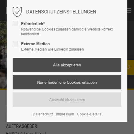
DATENSCHUTZEINSTELLUNGEN
Erforderlich*
Notwendige Cookies zulassen damit die Website korrekt
funktioniert
QUINCY MEDICAL
Externe Medien
(MIETERUMBAU
Externe Medien wie LinkedIn zulassen
MEDICAL CENTER)
Köln
KEYFACTS
Datenschutz
Impressum
Cookie-Details
AUFTRAGGEBER
EPISO 4 Lynx S.à r.l.